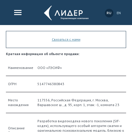
RU
EN
Связаться с нами
Краткая информация об объекте продажи:
Наименование
ООО «ЛЭСИФ»
ОГРН
5147746380843
Место
117556, Российская Федерация, г. Москва,
нахождения
Варшавское ш., д. 95, корп. 1, этаж: -1, комната 23
Разработка видеокодека нового поколения (SIF-
кодек), использующего особый алгоритм сжатия и
Описание
оригинальную психовизуальную модель, близкую к