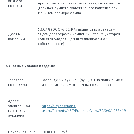
бизнеса
процессам в человеческих глазах, что позволяет
проекта
добиться лучшего субъективного качества при
меньшем размере файла
53,07% (ООО «ЛЭСИФ» является владельцем
Доля в
50,9% делаверской компании Sifco ltd., которая
компании
является владельцем интеллектуальной
собственности)
Основные условия продажи:
Торговая
Голландский аукцион (аукцион на понижение с
процедура
дополнительным этапом на повышение)
Адрес
электронной
https://utp.sberbank-
площадки
ast.ru/Property/NBT/PurchaseView/30/0/0/1062419
аукциона
Начальная цена
10 800 000 руб.